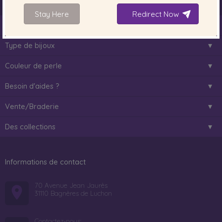
Stay Here
Redirect Now
À propos de nous
Type de bijoux
Couleur de perle
Besoin d'aides ?
Vente/Braderie
Des collections
Informations de contact
70 Avenue Jean Jaurès
31110 Bagnères de Luchon
Contactez-nous: