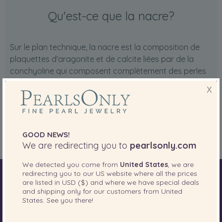
Qu'est-ce que la nacre?
Sur le plan technique, la nacre est la composition de
plaquettes d'aragonite et de calcite liées par de la
conchyoline qui composent complètement des perles
d'eau douce naturelles et cultivées dans des tissus,
X
ainsi que du revêtement sur le noyau de perles de
culture en perles. En termes simples, les perles sont de
la nacre et la nacre est ce qui les rend précieux et ce
qui les fait briller.
GOOD NEWS!
We are redirecting you to
pearlsonly.com
We detected you come from
United States
, we are
redirecting you to our
US
website where all the prices
Le monde des Perles
Perles d'akoya
Perles d'eau douce
are listed in
USD ($)
and where we have special deals
and shipping only for our customers from
United
Perles de la mer du sud
Perles de Tahiti
States
. See you there!
Choisir la longueur du collier