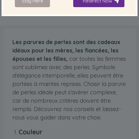
Stay Here
Redirect Now
de perles
Les parures de perles sont des cadeaux
idéaux pour les mères, les fiancées, les
épouses et les filles,
car toutes les femmes
sont sublimes avec des perles. Symbole
d'élégance intemporelle, elles peuvent être
portées à maintes reprises. Choisir la parure
de perles idéale peut s'avérer complexe,
car de nombreux critères doivent être
remplis. Découvrez nos conseils et laissez-
nous vous guider dans votre choix.
Couleur