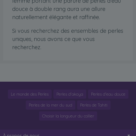
femme portant une parure de perles d'eau
douce à double rang aura une allure
naturellement élégante et raffinée.
Si vous recherchez des ensembles de perles
uniques, nous avons ce que vous
recherchez.
Le monde des Perles
Perles d'akoya
Perles d'eau douce
Perles de la mer du sud
Perles de Tahiti
Choisir la longueur du collier
À propos de nous