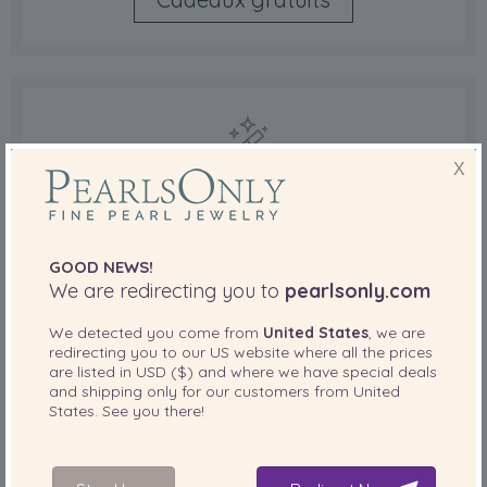
X
PEARL WIZARD
Achat de bijoux est plus facile avec votre
GOOD NEWS!
propre conseil instantané.
We are redirecting you to
pearlsonly.com
We detected you come from
United States
, we are
redirecting you to our
US
website where all the prices
Commencer ici
are listed in
USD ($)
and where we have special deals
and shipping only for our customers from
United
States
. See you there!
Conseils d'achat de Ensemble