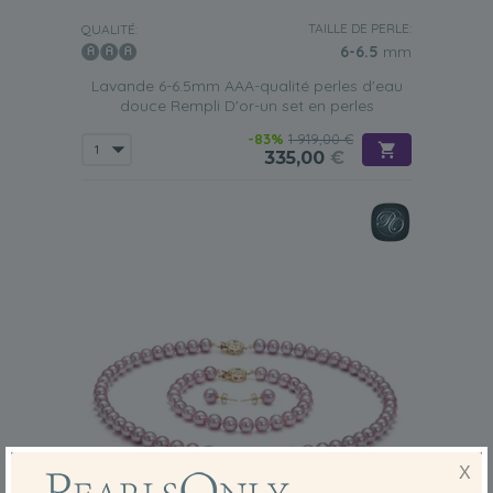
décontractée qu'avec une tenue plus habillée.
TAILLE DE PERLE:
QUALITÉ:
6-6.5
mm
Type 2 – Perles serties de diamants ou de pierres
précieuses en oxyde de zirconium
Lavande 6-6.5mm AAA-qualité perles d'eau
douce Rempli D'or-un set en perles
Très similaire à la parure de perles simples, mais avec
l'éclat des diamants ou des zircones cubiques. Elle
-83%
1 919,00 €
apportera une touche de raffinement à de nombreuses
335,00
€
tenues féminines. Portez l'une de nos
parures de perles
d'eau douce Lavande
avec un tailleur pour aller au travail
ou avec une jolie petite robe de soirée pour une soirée
chic.
Type 3 – Ensemble de perles monobrin
Il s'agit de la parure de perles la plus classique que la
plupart des femmes aiment porter, et elle conserve une
beauté intemporelle. Une
parure de perles lavande
monorang
met véritablement en valeur la féminité d'une
femme. Ces parures se composent d'un collier monorang,
d'un bracelet et d'une paire de boucles d'oreilles à une
perle.
Type 4 – Ensemble de perles à double rang
X
Vous constaterez que c'est la pièce la plus élégante de