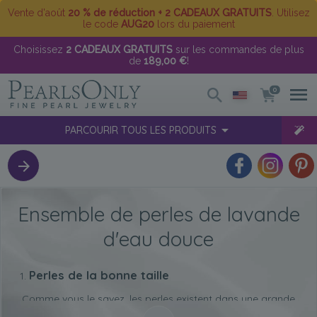
Vente d'août
20 % de réduction + 2 CADEAUX GRATUITS
. Utilisez
le code
AUG20
lors du paiement
Choisissez
2 CADEAUX GRATUITS
sur les commandes de plus
de
189,00 €
!
0
PARCOURIR TOUS LES PRODUITS
Ensemble de perles de lavande
d'eau douce
Perles de la bonne taille
Comme vous le savez, les perles existent dans une grande
variété de tailles. Cependant, nous vous proposons des