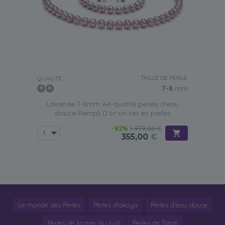
TAILLE DE PERLE:
QUALITÉ:
7-8
mm
Lavande 7-8mm AA-qualité perles d'eau
douce Rempli D'or-un set en perles
-82%
1 979,00 €
355,00
€
Le monde des Perles
Perles d'akoya
Perles d'eau douce
Perles de la mer du sud
Perles de Tahiti