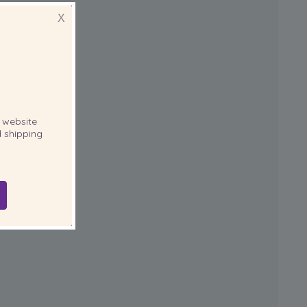
X
website
 shipping