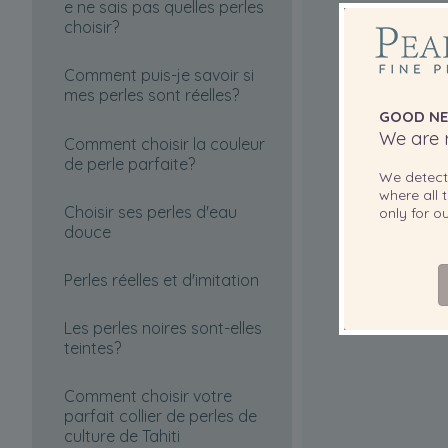
e ne sais pas quelles perles
choisir?
Comment puis-je savoir si
mes perles sont réelles?
GOOD NE
We are r
Comment choisir la couleur
de perle parfaite?
We detec
where all t
Choisir ses perles d'eau
only for 
douce
Perles réelles et d'imitation
Les perles noires sont-elles
teintes?
Comment choisir votre
parfait collier de perles de
culture de Tahiti