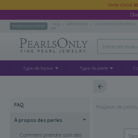
Vente d'août
2
Cho
FAQ
•
APPRENDRE
•
CLASSEMENT DE PERLE
RAISONS D'ACHETER
VIP
Type de bijoux
Type de perle
Co
FAQ
Magasin de perles
À propos des perles
Comment prendre soin des