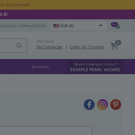
rs du paiement
00 €
!
OISISSEZ L'EMPLACEMENT:
EUR (€)
BIENVENUE
0
Se Connecter
|
Créer Un Compte
Besoin d'aide pour choisir?
g
Braderie
ESSAYEZ PEARL WIZARD