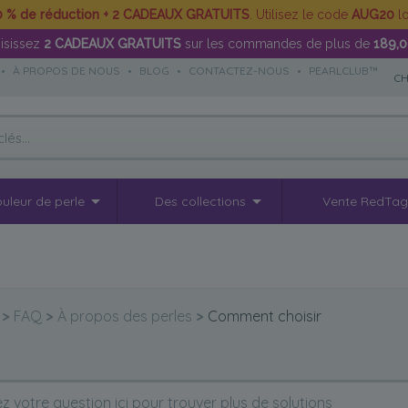
0 % de réduction + 2 CADEAUX GRATUITS
. Utilisez le code
AUG20
lo
isissez
2 CADEAUX GRATUITS
sur les commandes de plus de
189,
•
À PROPOS DE NOUS
•
BLOG
•
CONTACTEZ-NOUS
•
PEARLCLUB™
CH
uleur de perle
Des collections
Vente RedTa
>
FAQ
>
À propos des perles
>
Comment choisir