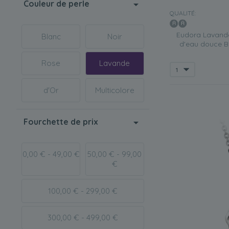
Couleur de perle
QUALITÉ:
Eudora Lavande
Blanc
Noir
d'eau douce B
Rose
Lavande
d'Or
Multicolore
Fourchette de prix
0,00 € - 49,00 €
50,00 € - 99,00
€
100,00 € - 299,00 €
300,00 € - 499,00 €