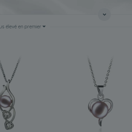
taille, ces pendentifs peuvent néanmoins faire forte impression. Ils 
endance à adopter un style particulier, pensez à acheter l'un de nos
înes légères, ils s'accorderont aussi bien avec une tenue décontract
lus élevé en premier
if
 en perle d'eau douce lavande
est souvent porté par une femme souha
nue unie, comme un tailleur sombre, et devient ainsi le point central
ancé ou petite amie aime porter des hauts avec des décolletés simple
aille choisie, veillez à ce que
le pendentif en perles d'eau douce lav
. Si vous n'avez jamais acheté ce type de pendentif, il est préférab