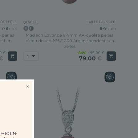
 DE PERLE:
TAILLE DE PERLE:
QUALITÉ:
7-8
mm
8-9
mm
 perles
Madison Lavande 8-9mm AA-qualité perles
tif en
d'eau douce 925/1000 Argent-pendentif en
perles
0 €
-84%
495,00 €
€
79,00
€
X
website