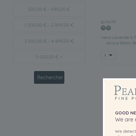
500,00 € - 999,00 €
QUALITÉ:
1 000,00 € - 2 999,00 €
Vera Lavande 6-7
3 000,00 € - 4 999,00 €
douce Blanc Br
5 000,00 € +
GOOD NE
We are r
We detec