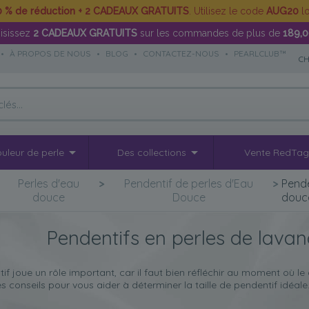
0 % de réduction + 2 CADEAUX GRATUITS
. Utilisez le code
AUG20
lo
isissez
2 CADEAUX GRATUITS
sur les commandes de plus de
189,
•
À PROPOS DE NOUS
•
BLOG
•
CONTACTEZ-NOUS
•
PEARLCLUB™
CH
uleur de perle
Des collections
Vente RedTa
>
Perles d'eau
>
Pendentif de perles d'Eau
>
Pende
douce
Douce
douc
Pendentifs en perles de lava
tif joue un rôle important, car il faut bien réfléchir au moment où l
 conseils pour vous aider à déterminer la taille de pendentif idéale