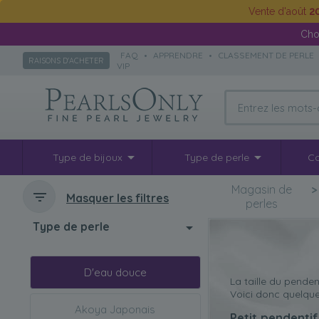
Vente d'août
2
Cho
FAQ
•
APPRENDRE
•
CLASSEMENT DE PERLE
RAISONS D'ACHETER
VIP
Type de bijoux
Type de perle
Co
Magasin de
Masquer les filtres
perles
Type de perle
D'eau douce
La taille du penden
Voici donc quelques
Akoya Japonais
Petit pendentif