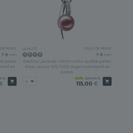
 DE PERLE:
TAILLE DE PERLE:
QUALITÉ:
7-8
mm
7-8
mm
é perles
Destina Lavande 7-8mm AAAA-qualité perles
ntif en
d'eau douce 925/1000 Argent-pendentif en
perles
0 €
-82%
629,00 €
€
115,00
€