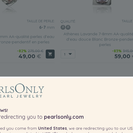
TAILLE DE PERLE:
TAILLE
QUALITÉ:
6-7
mm
Athènes Lavande 7-8mm AA-qualité
mm AA-qualité perles d'eau
d'eau douce Blanc Bronze-penden
onze-pendentif en perles
perles
-82%
275,00 €
-83%
345,0
49,00
€
59,00
WS!
edirecting you to
pearlsonly.com
ted you come from
United States
, we are redirecting you to our
US