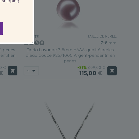
 shipping
 DE PERLE:
TAILLE DE PERLE:
QUALITÉ:
7-8
mm
7-8
mm
 perles
Daria Lavande 7-8mm AAAA-qualité perles
ntif en
d'eau douce 925/1000 Argent-pendentif en
perles
0 €
-81%
609,00 €
€
115,00
€