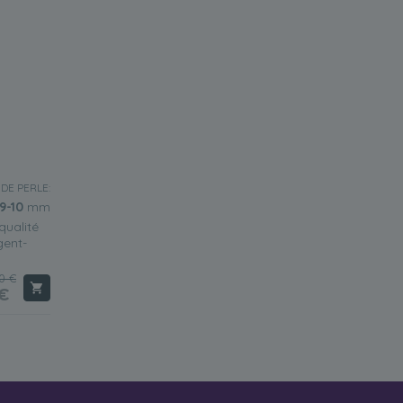
 DE PERLE:
9-10
mm
ualité
gent-
0 €
€