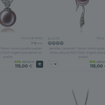
TAILLE DE PERLE:
TAILLE
QUALITÉ:
7-8
mm
7-8mm AAAA-qualité perles
Jennifer Lavande 7-8mm AAAA-qualit
/1000 Argent-pendentif en
d'eau douce 925/1000 Argent-pende
perles
perles
-82%
655,00 €
-81%
609,0
115,00
€
115,00