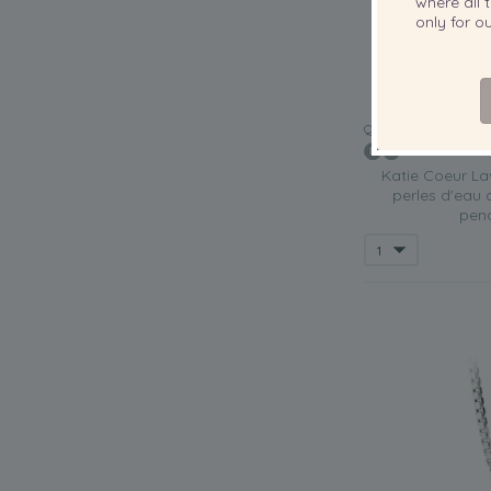
where all t
only for 
QUALITÉ:
Katie Coeur L
perles d'eau
pend