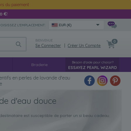
rs du paiement
00 €
!
OISISSEZ L'EMPLACEMENT:
EUR (€)
BIENVENUE
0
Se Connecter
|
Créer Un Compte
Besoin d'aide pour choisir?
g
Braderie
ESSAYEZ PEARL WIZARD
ntifs en perles de lavande d'eau
e
nde d'eau douce
e destinataire est susceptible de porter un si beau cadeau.
.