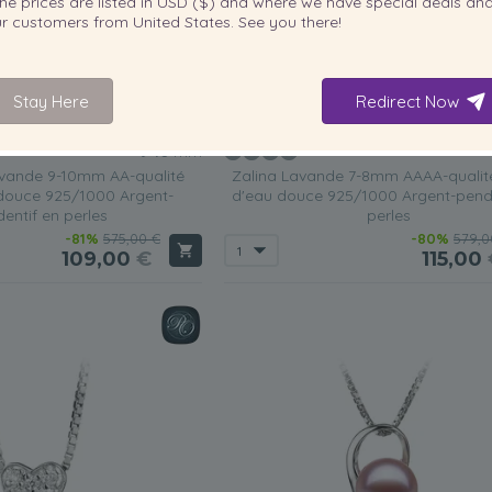
he prices are listed in
USD ($)
and where we have special deals and
our customers from
United States
. See you there!
Stay Here
Redirect Now
TAILLE DE PERLE:
TAILLE
QUALITÉ:
9-10
mm
avande 9-10mm AA-qualité
Zalina Lavande 7-8mm AAAA-qualité
 douce 925/1000 Argent-
d'eau douce 925/1000 Argent-pende
entif en perles
perles
-81%
575,00 €
-80%
579,0
109,00
€
115,00