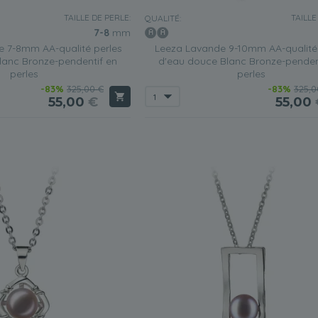
TAILLE DE PERLE:
TAILLE
QUALITÉ:
7-8
mm
 7-8mm AA-qualité perles
Leeza Lavande 9-10mm AA-qualité 
lanc Bronze-pendentif en
d'eau douce Blanc Bronze-penden
perles
perles
-83%
325,00 €
-83%
325,0
55,00
€
55,00