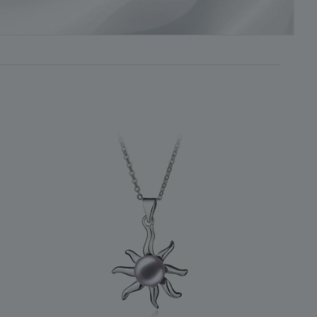
sont également parfaits pour compléter le look recherché.
petits pendentifs en perles d'eau douce lavande
. Grâce à
ée, formelle ou semi-formelle.
itant détourner l'attention de son apparence. Il est
 de toute tenue.
s, un tel pendentif lui sera magnifique.
ande,
quel que soit son style, ne détonne pas avec la tenue
le d'opter pour un modèle plus simple.