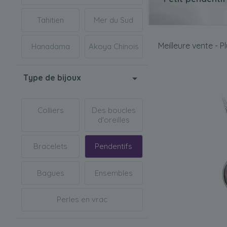
Malgré leur petite 
Tahitien
Mer du Sud
Si votre moitié a t
leurs délicates cha
Meilleure vente - P
Hanadama
Akoya Chinois
Grand pendent
Un
grand pendentif
Type de bijoux
parfait avec une te
Si votre femme, fi
Colliers
Des boucles
Quelle que soit la t
d'oreilles
de votre partenaire
Bracelets
Pendentifs
Bagues
Ensembles
Perles en vrac