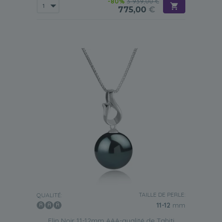
-80%
3 939,00 €
775,00
€
TAILLE DE PERLE:
QUALITÉ:
11-12
mm
Elin Noir 11-12mm AAA-qualité de Tahiti