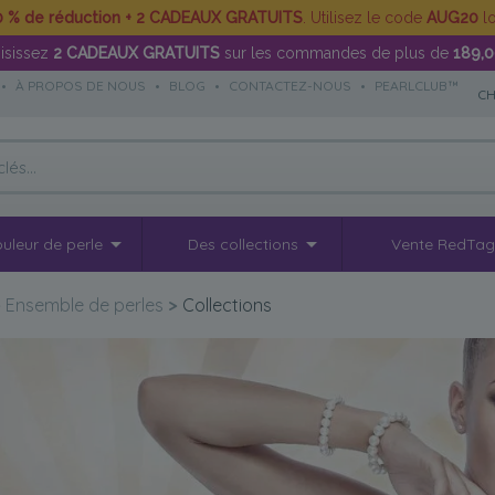
0 % de réduction + 2 CADEAUX GRATUITS
. Utilisez le code
AUG20
lo
isissez
2 CADEAUX GRATUITS
sur les commandes de plus de
189,
•
À PROPOS DE NOUS
•
BLOG
•
CONTACTEZ-NOUS
•
PEARLCLUB™
CH
uleur de perle
Des collections
Vente RedTa
>
Ensemble de perles
>
Collections