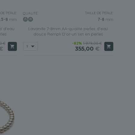
 DE PERLE:
TAILLE DE PERLE:
QUALITÉ:
.5-8
mm
7-8
mm
s d'eau
Lavande 7-8mm AA-qualité perles d'eau
rles
douce Rempli D'or-un set en perles
0 €
-82%
1 979,00 €
€
355,00
€