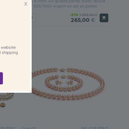
s d'eau
Noir 6-7mm AA-qualité perles d'eau douce
X
925/1000 Argent-un set en perles
0 €
-81%
1 399,00 €
€
265,00
€
website
 shipping
 DE PERLE:
TAILLE DE PERLE:
QUALITÉ: