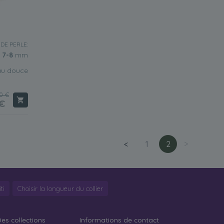
 DE PERLE:
7-8
mm
au douce
0 €
€
<
1
2
>
ti
Choisir la longueur du collier
es collections
Informations de contact