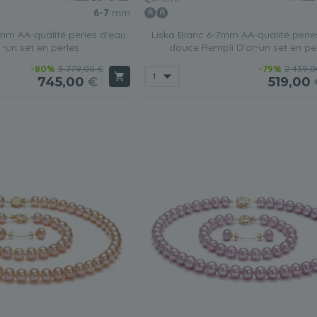
6-7
mm
7mm AA-qualité perles d'eau
Liska Blanc 6-7mm AA-qualité perle
-un set en perles
douce Rempli D'or-un set en pe
-80%
3 779,00 €
-79%
2 439,0
745,00
€
519,00