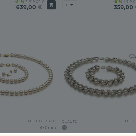
-84%
3 919,00 €
-81%
1 919,
639,00
€
359,00
TAILLE DE PERLE:
TAILLE
QUALITÉ:
6-7
mm