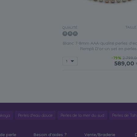
TAILLE
QUALITÉ:
Blanc 7-8mm AAA-qualité perles d'e
Rempli D'or-un set en perles
-79%
2 799,0
589,00
'akoya
Perles d'eau douce
Perles de la mer du sud
Perles de Tahi
de perle
Besoin d'aides ?
Vente/Braderie
D