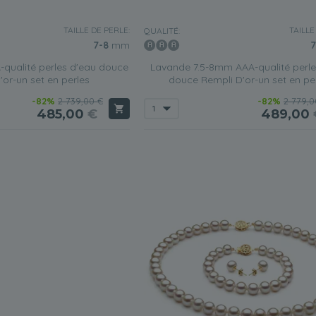
TAILLE DE PERLE:
TAILLE
QUALITÉ:
7-8
mm
7
qualité perles d'eau douce
Lavande 7.5-8mm AAA-qualité perle
'or-un set en perles
douce Rempli D'or-un set en pe
-82%
2 739,00 €
-82%
2 779,0
485,00
€
489,00