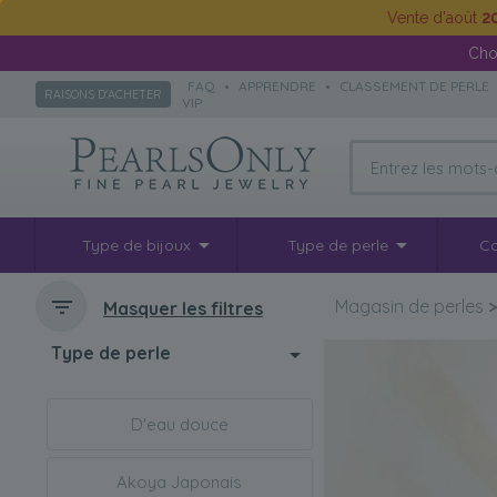
Vente d'août
2
Cho
FAQ
•
APPRENDRE
•
CLASSEMENT DE PERLE
RAISONS D'ACHETER
VIP
Type de bijoux
Type de perle
Co
Magasin de perles
Masquer les filtres
Type de perle
D'eau douce
Akoya Japonais