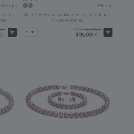
6-7
mm
7-8
mm
s d'eau
Rose 7-8mm AA-qualité perles d'eau douce-
rles
un set en perles
0 €
-83%
1 819,00 €
€
315,00
€