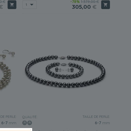
00 €
-78%
1 379,00 €
€
305,00
€
 DE PERLE:
TAILLE DE PERLE:
QUALITÉ:
6-7
mm
6-7
mm