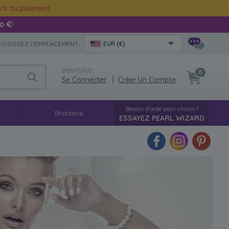
rs du paiement
00 €
!
OISISSEZ L'EMPLACEMENT:
EUR (€)
BIENVENUE
0
Se Connecter
|
Créer Un Compte
Besoin d'aide pour choisir?
g
Braderie
ESSAYEZ PEARL WIZARD