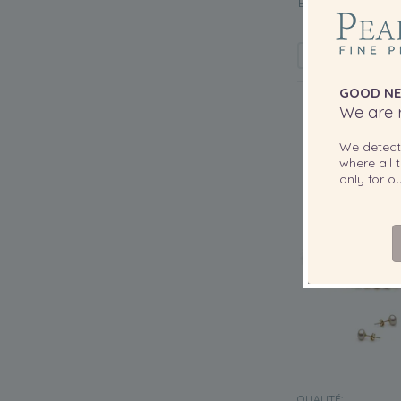
Blanc 6-7mm AA-q
un
GOOD NE
We are r
We detec
where all t
only for 
QUALITÉ: