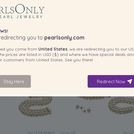
ualité perles d'eau douce -
Weave Blanc 6-7mm A-qualité perle
 set en perles
douce -un set en perles
-79%
1 399,00 €
-79%
969,0
299,00
€
205,00
WS!
edirecting you to
pearlsonly.com
ted you come from
United States
, we are redirecting you to our
US
he prices are listed in
USD ($)
and where we have special deals and
our customers from
United States
. See you there!
Stay Here
Redirect Now
TAILLE DE PERLE:
TAILLE
QUALITÉ: