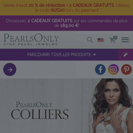
Vente d'août
20 % de réduction + 2 CADEAUX GRATUITS
. Utilisez
le code
AUG20
lors du paiement
Choisissez
2 CADEAUX GRATUITS
sur les commandes de plus
de
189,00 €
!
0
PARCOURIR TOUS LES PRODUITS