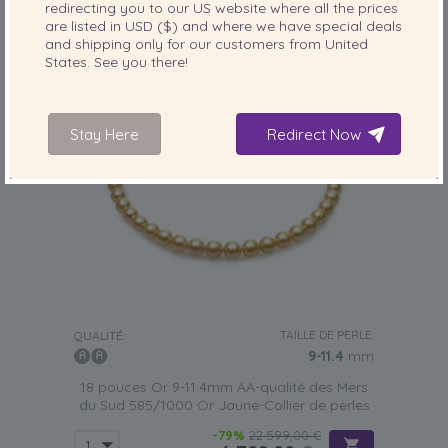
redirecting you to our
US
website where all the prices
are listed in
USD ($)
and where we have special deals
and shipping only for our customers from
United
States
. See you there!
Stay Here
Redirect Now
TAILLE DE PERLE:
QUALITÉ:
9-11.4
mm
18 pouces Or 9-11.4mm AA-qualité des Mers
du Sud 585/1000 Or Jaune-Collier de perles
-79%
22 599,00 €