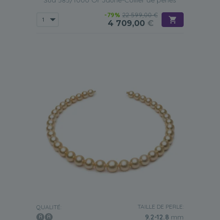
Sud 585/1000 Or Jaune-Collier de perles
-79%
22 599,00 €
4 709,00
€
TAILLE DE PERLE:
QUALITÉ:
9.2-12.8
mm