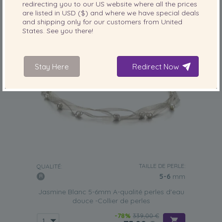
redirecting you to our
US
website where all the prices
are listed in
USD ($)
and where we have special deals
and shipping only for our customers from
United
States
. See you there!
Stay Here
Redirect Now
TAILLE DE PERLE:
QUALITÉ:
5-6
mm
Jasmine Blanc 5-6mm A-qualité perles d'eau
douce -Collier de perles
-78%
339,00 €