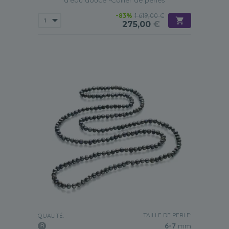
d'eau douce -Collier de perles
-83%
1 619,00 €
275,00
€
TAILLE DE PERLE:
QUALITÉ:
6-7
mm