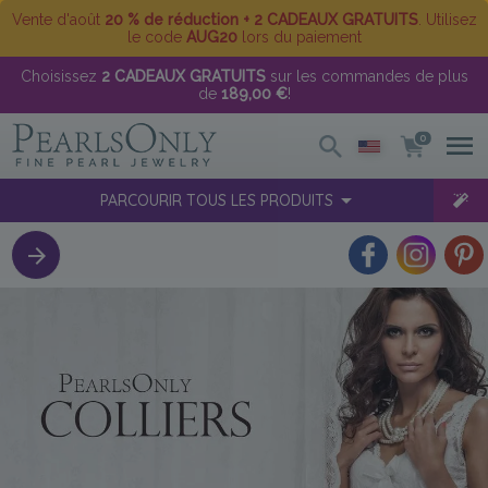
Vente d'août
20 % de réduction + 2 CADEAUX GRATUITS
. Utilisez
le code
AUG20
lors du paiement
Choisissez
2 CADEAUX GRATUITS
sur les commandes de plus
de
189,00 €
!
0
PARCOURIR TOUS LES PRODUITS