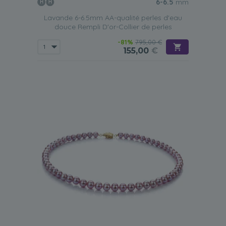
critère à prendre en compte lorsqu'elles achètent un
6-6.5
mm
collier de perles d'eau douce lavande. Pourtant, c'est un
Lavande 6-6.5mm AA-qualité perles d'eau
facteur important que toutes les femmes doivent prendre
douce Rempli D'or-Collier de perles
en compte.
-81%
795,00 €
Femmes de petite taille
155,00
€
Les femmes de petite taille devraient éviter les longs
colliers et privilégier ceux qui reposent sur la clavicule ou
juste en dessous. Un
collier ras-de-cou en perles d'eau
douce lavande
serait idéal. Elles devraient également
éviter tout collier composé de perles de grande taille, car
elles ne feraient que souligner davantage leur taille.
Femmes de grande taille
Les femmes de taille moyenne à grande ont beaucoup de
chance, car elles peuvent porter des colliers de la
longueur de leur choix. Cependant, il est important
qu'elles choisissent une longueur confortable et qui
s'accorde avec les tenues qu'elles souhaitent porter. Ces
femmes seraient fabuleuses si elles choisissaient un
collier
de perles d'eau douce lavande de longueur princesse ou
matinale
de notre collection.