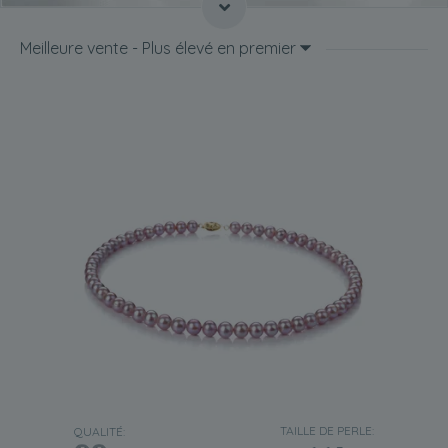
vous aider à trouver le collier idéal.
Forme du cou
Meilleure vente - Plus élevé en premier
La forme de votre cou jouera un rôle important lorsqu'il
s'agira de décider du style de collier à acheter.
Long cou réfléchi
Les femmes au cou long et épais trouveront le
collier ras
du cou en perles lavande
idéal. Il donnera l'impression
que leur cou est plus court.
Col large et court
Si vous avez un cou large et court, optez pour un collier
plus long, mesurant entre 50 et 60 cm. Cela allongera
votre cou et lui donnera un aspect plus cygne.
Les colliers plus longs devraient être quelque chose que
les femmes plus mûres devraient envisager de porter, car
ils aideront à détourner le regard des autres de leur cou.
Hauteur
Beaucoup de femmes pensent que leur taille n'est pas un
TAILLE DE PERLE:
QUALITÉ: