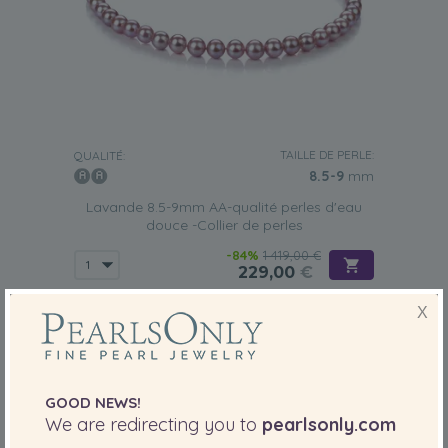
TAILLE DE PERLE:
QUALITÉ:
8.5-9
mm
Lavande 8.5-9mm AA-qualité perles d'eau
douce -Collier de perles
-84%
1 419,00 €
229,00
€
X
GOOD NEWS!
We are redirecting you to
pearlsonly.com