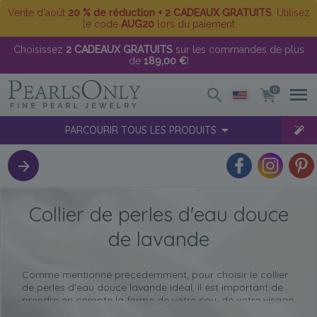
Vente d'août
20 % de réduction + 2 CADEAUX GRATUITS
. Utilisez
le code
AUG20
lors du paiement
Choisissez
2 CADEAUX GRATUITS
sur les commandes de plus
de
189,00 €
!
0
PARCOURIR TOUS LES PRODUITS
Collier de perles d'eau douce
de lavande
Comme mentionné précédemment, pour choisir le collier
de perles d'eau douce lavande idéal, il est important de
prendre en compte la forme de votre cou, de votre visage
et de votre corps. Voici donc quelques conseils utiles pour