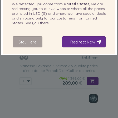
We detected you come from
United States
, we are
redirecting you to our
US
website where all the prices
are listed in
USD ($)
and where we have special deals
and shipping only for our customers from
United
States
. See you there!
Stay Here
Redirect Now
TAILLE DE PERLE:
QUALITÉ:
6-6.5
mm
Vanessa Lavande 6-6.5mm AA-qualité perles
d'eau douce Rempli D'or-Collier de perles
-79%
1 399,00 €
289,00
€