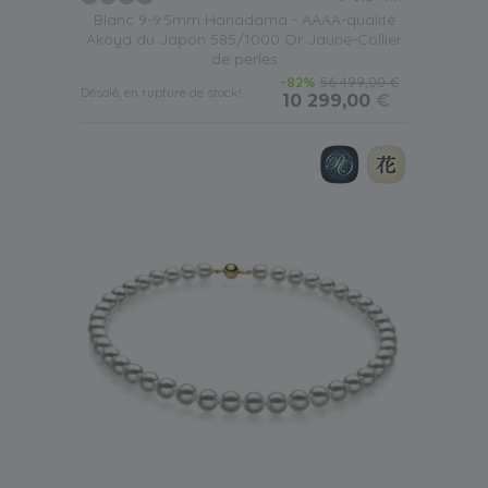
Blanc 9-9.5mm Hanadama - AAAA-qualité
Akoya du Japon 585/1000 Or Jaune-Collier
de perles
-82%
56 499,00 €
Désolé, en rupture de stock!
10 299,00
€