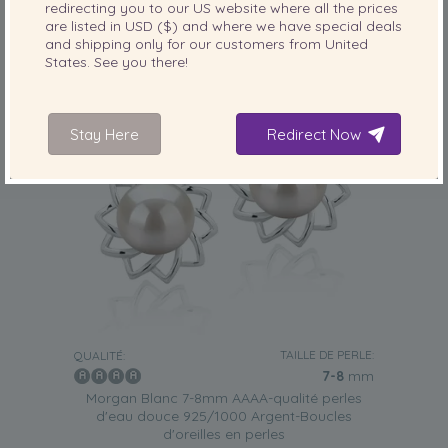
redirecting you to our
US
website where all the prices
are listed in
USD ($)
and where we have special deals
and shipping only for our customers from
United
States
. See you there!
Stay Here
Redirect Now
TAILLE DE PERLE:
QUALITÉ:
7-8
mm
Morgan Blanc 7-8mm AAAA-qualité perles
d'eau douce 925/1000 Argent-Boucles
d'oreilles en perles