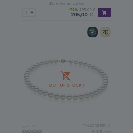
d'oreilles en perles
-79%
995,00 €
205,00
€
TAILLE DE PERLE:
QUALITÉ:
9-9.5
mm