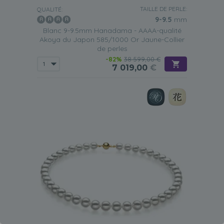
TAILLE DE PERLE:
QUALITÉ:
9-9.5
mm
Blanc 9-9.5mm Hanadama - AAAA-qualité
Akoya du Japon 585/1000 Or Jaune-Collier
de perles
-82%
38 599,00 €
7 019,00
€