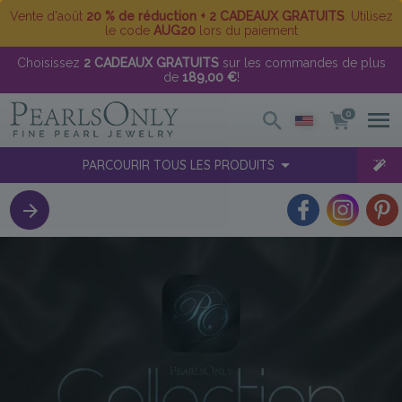
Vente d'août
20 % de réduction + 2 CADEAUX GRATUITS
. Utilisez
le code
AUG20
lors du paiement
Choisissez
2 CADEAUX GRATUITS
sur les commandes de plus
de
189,00 €
!
0
PARCOURIR TOUS LES PRODUITS