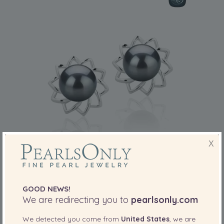
X
TAILLE DE PERLE:
QUALITÉ:
7-8
mm
Morgan Noir 7-8mm AAAA-qualité perles
d'eau douce 925/1000 Argent-Boucles
GOOD NEWS!
d'oreilles en perles
We are redirecting you to
pearlsonly.com
-80%
795,00 €
159,00
€
We detected you come from
United States
, we are