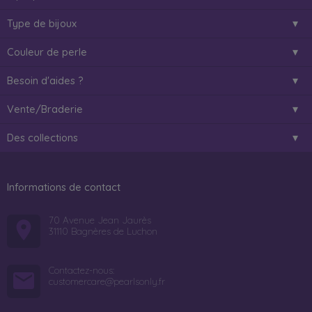
Type de bijoux
Couleur de perle
Besoin d'aides ?
Vente/Braderie
Des collections
Informations de contact
70 Avenue Jean Jaurès
31110 Bagnères de Luchon
Contactez-nous:
customercare@pearlsonly.fr