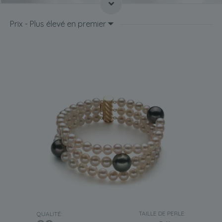
lequel de nos bracelets sera d'ailleurs magnifique avec
une petite robe noire.
Prix - Plus élevé en premier
Styles de bracelets
En parcourant notre collection, vous découvrirez un large
choix de bracelets
. Si vous hésitez sur le modèle à choisir,
veuillez consulter les informations ci-dessous concernant
nos modèles.
Un bracelet en perles d'eau douce noires ajoutera une
touche de sophistication à n'importe quelle tenue. Notre
guide ci-dessous devrait vous aider à mieux comprendre
quel style de bracelet vous conviendra le mieux.
Bracelet à un seul brin
Un
bijou minimaliste en perles d'eau douce noires
,
désormais accessible aux femmes, leur permet d'intégrer
facilement des perles à leur garde-robe. Un bracelet de
perles de 6 à 7 mm est idéal pour accompagner des
tenues plus décontractées. Un bracelet de perles de 8
mm ou plus sera quant à lui magnifique avec des tenues
habillées ou semi-formelles.
TAILLE DE PERLE:
QUALITÉ:
Bracelet à double brin