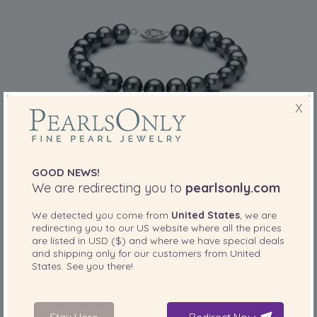
X
TAILLE DE PERLE:
GOOD NEWS!
QUALITÉ:
7.5-8.5
mm
We are redirecting you to
pearlsonly.com
Noir 7.5-8.5mm AA-qualité perles d'eau
We detected you come from
United States
, we are
douce 925/1000 Argent-Bracelet de perles
redirecting you to our
US
website where all the prices
are listed in
USD ($)
and where we have special deals
-81%
745,00 €
and shipping only for our customers from
United
145,00
€
States
. See you there!