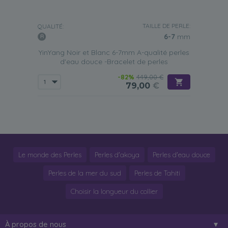
TAILLE DE PERLE:
QUALITÉ:
6-7
mm
YinYang Noir et Blanc 6-7mm A-qualité perles
d'eau douce -Bracelet de perles
-82%
449,00 €
79,00
€
Le monde des Perles
Perles d'akoya
Perles d'eau douce
Perles de la mer du sud
Perles de Tahiti
Choisir la longueur du collier
À propos de nous