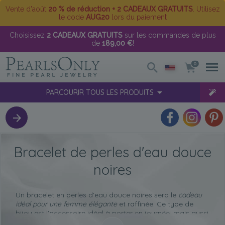
Vente d'août
20 % de réduction + 2 CADEAUX GRATUITS
. Utilisez
le code
AUG20
lors du paiement
Choisissez
2 CADEAUX GRATUITS
sur les commandes de plus
de
189,00 €
!
0
PARCOURIR TOUS LES PRODUITS
Bracelet de perles d'eau douce
noires
Un bracelet en perles d'eau douce noires sera le
cadeau
idéal pour une femme élégante
et raffinée. Ce type de
bijou est l'accessoire idéal à porter en journée, mais aussi
la pièce maîtresse d'une soirée plus formelle. N'importe