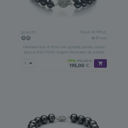
C'est l'occasion idéale d'offrir à votre femme un
magnifique bracelet en perles d'eau douce noires
pour
compléter sa collection de bijoux. Comme nous l'avons
déjà mentionné, ces bijoux en perles sont
très polyvalents
et se portent facilement
avec une grande variété de
tenues.
TAILLE DE PERLE:
QUALITÉ:
Pourquoi ne pas surprendre votre moitié avec l'un des
6-7
mm
bracelets de notre collection? Optez pour un mélange de
perles noires et blanches si votre peau est moyennement
Henrike Noir 6-7mm AA-qualité perles d'eau
foncée. Un bracelet composé uniquement de perles
douce 925/1000 Argent-Bracelet de perles
noires sera plus élégant si votre partenaire a le teint plus
-79%
945,00 €
clair et les cheveux clairs.
195,00
€