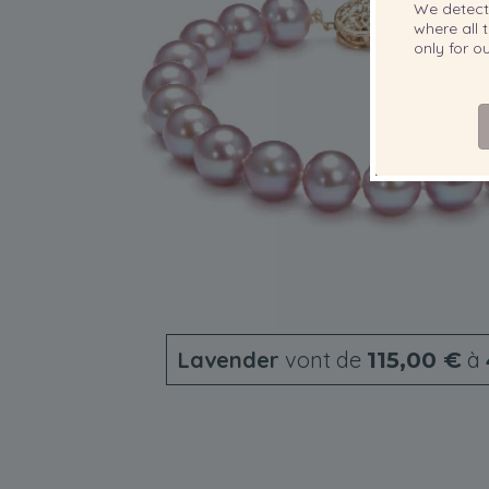
We detec
where all t
only for 
Lavender
vont de
à
115,00 €