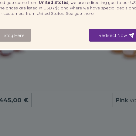
ted you come from
United States
, we are redirecting you to our
US
he prices are listed in
USD ($)
and where we have special deals and
our customers from
United States
. See you there!
Stay Here
Redirect Now
Pink
vo
445,00 €