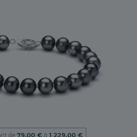
nt de
à
79,00 €
1 229,00 €