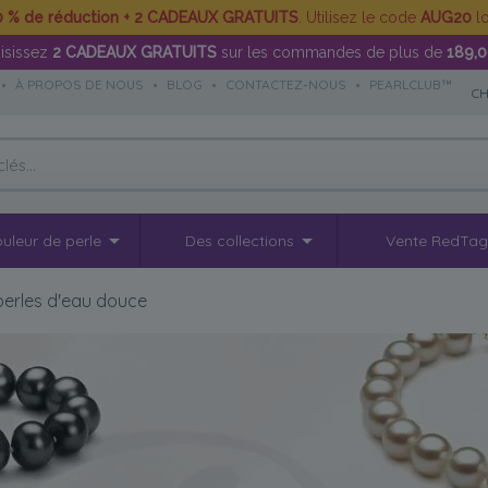
0 % de réduction + 2 CADEAUX GRATUITS
. Utilisez le code
AUG20
lo
isissez
2 CADEAUX GRATUITS
sur les commandes de plus de
189,
•
À PROPOS DE NOUS
•
BLOG
•
CONTACTEZ-NOUS
•
PEARLCLUB™
CH
uleur de perle
Des collections
Vente RedTa
perles d'eau douce