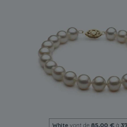
White
vont de
à
85,00 €
3