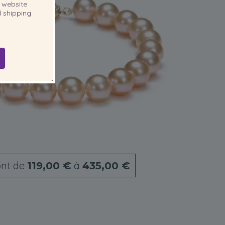
website
 shipping
nt de
à
119,00 €
435,00 €