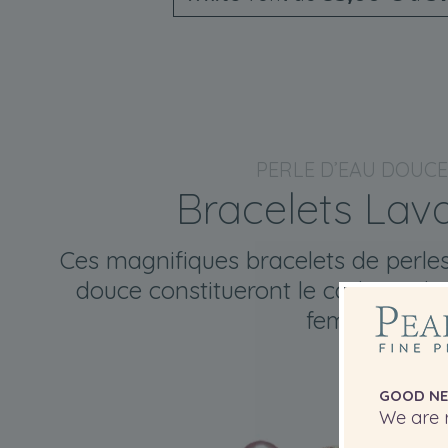
PERLE D’EAU DOUCE
Bracelets Lav
Ces magnifiques bracelets de perle
douce constitueront le cadeau idéa
femmes.
GOOD NE
We are r