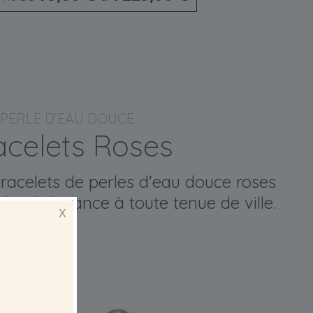
PERLE D’EAU DOUCE
acelets Roses
racelets de perles d'eau douce roses
he d'élégance à toute tenue de ville.
X