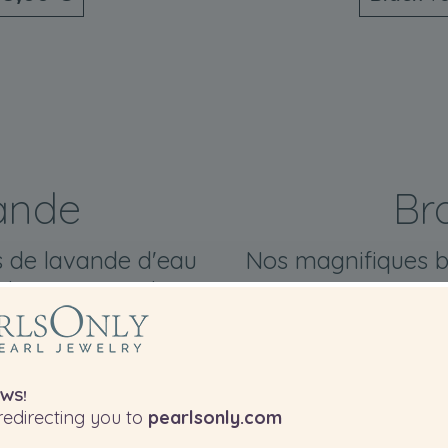
ande
Br
s de lavande d'eau
Nos magnifiques b
l pour toutes les
apportent une touc
WS!
edirecting you to
pearlsonly.com