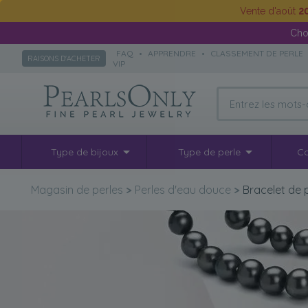
Vente d'août
2
Cho
FAQ
•
APPRENDRE
•
CLASSEMENT DE PERLE
RAISONS D'ACHETER
VIP
Type de bijoux
Type de perle
Co
Magasin de perles
>
Perles d'eau douce
>
Bracelet de 