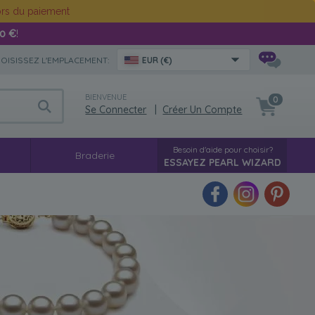
rs du paiement
00 €
!
OISISSEZ L'EMPLACEMENT:
EUR (€)
BIENVENUE
0
Se Connecter
|
Créer Un Compte
Besoin d'aide pour choisir?
g
Braderie
ESSAYEZ PEARL WIZARD