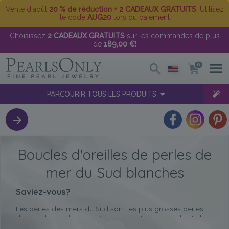
Vente d'août
20 % de réduction + 2 CADEAUX GRATUITS
. Utilisez
le code
AUG20
lors du paiement
Choisissez
2 CADEAUX GRATUITS
sur les commandes de plus
de
189,00 €
!
0
PARCOURIR TOUS LES PRODUITS
Boucles d'oreilles de perles de
mer du Sud blanches
Saviez-vous?
Les perles des mers du Sud sont les plus grosses perles
disponibles sur le marché de la bijouterie, avec des tailles
allant jusqu'à 20 mm. Leur taille moyenne est de 12 à 13