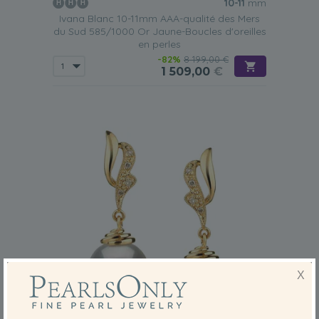
10-11
mm
Ivana Blanc 10-11mm AAA-qualité des Mers
L'éclat intérieur prononcé des perles des mers du Sud leur
du Sud 585/1000 Or Jaune-Boucles d'oreilles
confère un lustre unique, que seules les perles Akoya
en perles
japonaises peuvent égaler. Cependant, les perles des
mers du Sud sont considérablement plus grandes que les
-82%
8 199,00 €
perles Akoya, ce qui les rend encore plus précieuses.
1 509,00
€
Les boucles d'oreilles en perles blanches des mers du Sud
sont un bijou exclusif, à la fois luxueux et élégant.
Adaptées aux grandes occasions, elles sublimeront les
tenues élégantes et donneront à celle qui les porte une
allure sophistiquée et distinguée. Ces conseils vous
aideront à choisir la paire idéale.
Type de boucle d'oreille
Les boucles d'oreilles en perles des mers du Sud
sont
superbes avec n'importe quelle tenue, cependant, chacun
des deux types est réservé à certains événements.
Boucles d'oreilles à tige en perles
X
Avec leur lustre AAA,
ces boucles d'oreilles puces en perles
des mers du Sud
sont un accessoire délicat qui flatte
toutes les carnations. Adaptées aux événements semi-
formels, leur beauté luxueuse s'harmonisera avec toutes