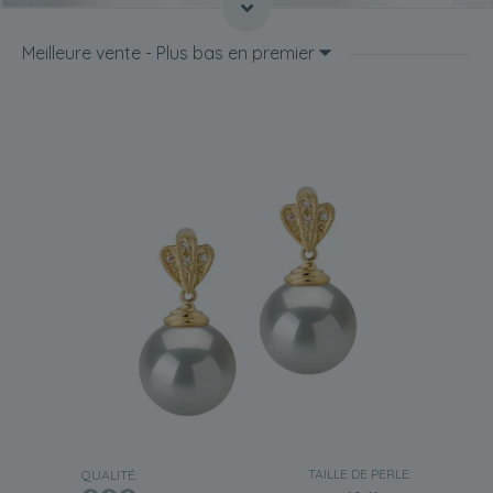
mm, ce qui les classe dans la catégorie des perles extra-
larges.
Meilleure vente - Plus bas en premier
L'Australie est le plus grand producteur de
perles des
mers du Sud
. Ces perles étant des produits de luxe, elles
sont considérées comme l'un des produits d'exportation
les plus précieux.
Conseils de valeur pour les perles blanches
des mers du Sud
Taille
Les perles des mers du Sud sont plus grosses que les
perles d'eau douce, les perles Akoya du Japon et même
les perles de Tahiti. Ce sont les plus grosses perles
disponibles sur le marché de la bijouterie, ce qui en fait de
fabuleux bijoux de luxe.
Forme
Seulement environ
20 % des perles des mers du Sud
sont
rondes, car cette forme est très rare. Cependant, ce type
de perle est parfaitement rond, ce qui en fait une perle
leader sur le marché.
TAILLE DE PERLE:
QUALITÉ:
Lustre