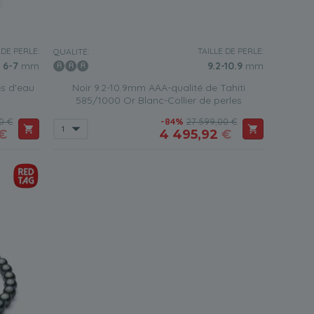
 DE PERLE:
TAILLE DE PERLE:
QUALITÉ:
6-7
mm
9.2-10.9
mm
s d'eau
Noir 9.2-10.9mm AAA-qualité de Tahiti
585/1000 Or Blanc-Collier de perles
0 €
-84%
27 599,00 €
€
4 495,92
€