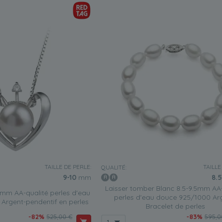
TAILLE DE PERLE:
TAILLE
QUALITÉ:
9-10
mm
8.5
Laisser tomber Blanc 8.5-9.5mm AA-
mm AA-qualité perles d'eau
perles d'eau douce 925/1000 Ar
Argent-pendentif en perles
Bracelet de perles
-82%
525,00 €
-83%
595,0