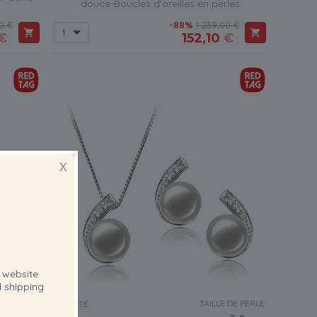
douce-Boucles d'oreilles en perles
0 €
-88%
1 239,00 €
€
152,10
€
X
website
 shipping
 DE PERLE:
TAILLE DE PERLE:
QUALITÉ: