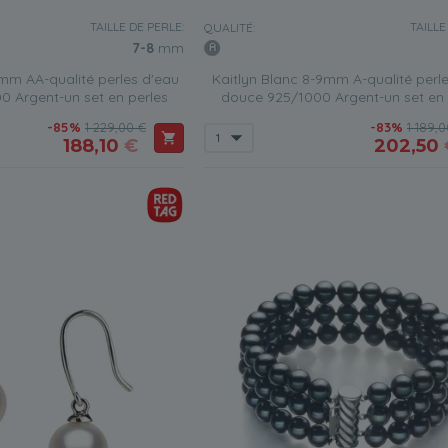
TAILLE DE PERLE:
TAILLE
QUALITÉ:
7-8
mm
mm AA-qualité perles d'eau
Kaitlyn Blanc 8-9mm A-qualité perl
 Argent-un set en perles
douce 925/1000 Argent-un set en 
-85%
1 229,00 €
-83%
1 189,
188,10
€
202,50