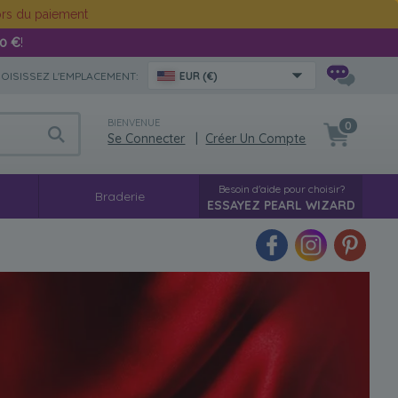
rs du paiement
00 €
!
OISISSEZ L'EMPLACEMENT:
EUR (€)
BIENVENUE
0
Se Connecter
|
Créer Un Compte
Besoin d'aide pour choisir?
g
Braderie
ESSAYEZ PEARL WIZARD