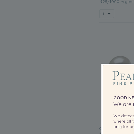
925/1000 Argent-
GOOD NE
We are r
We detec
where all t
only for 
QUALITÉ: