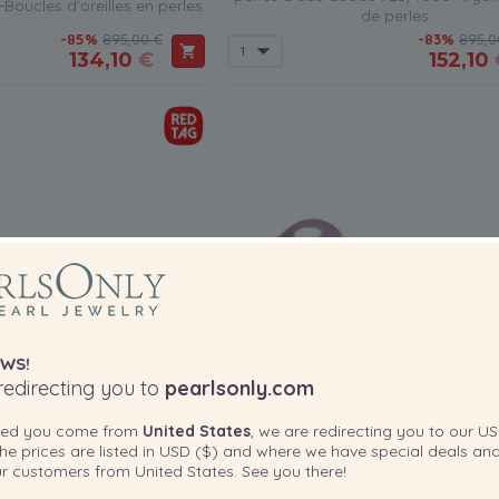
Boucles d'oreilles en perles
de perles
-85%
895,00 €
-83%
895,0
134,10
€
152,10
WS!
edirecting you to
pearlsonly.com
ted you come from
United States
, we are redirecting you to our
US
he prices are listed in
USD ($)
and where we have special deals and
our customers from
United States
. See you there!
TAILLE DE PERLE:
TAILLE
QUALITÉ: