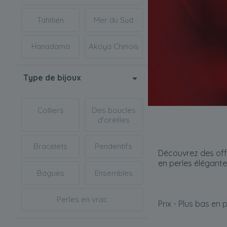
Tahitien
Mer du Sud
Hanadama
Akoya Chinois
Type de bijoux
Colliers
Des boucles
d'oreilles
Bracelets
Pendentifs
Découvrez des offr
en perles élégante
Bagues
Ensembles
Perles en vrac
Prix - Plus bas en 