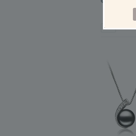
Blanc 9-10mm 
douce-Boucl