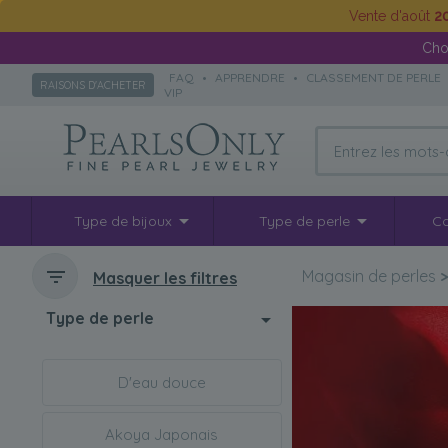
Vente d'août
2
Cho
FAQ
•
APPRENDRE
•
CLASSEMENT DE PERLE
RAISONS D'ACHETER
VIP
Type de bijoux
Type de perle
Co
Magasin de perles
Masquer les filtres
Type de perle
D'eau douce
Akoya Japonais