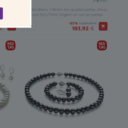
-9.5
mm
7-8
mm
s d'eau
Claudia Blanc 7-8mm AA-qualité perles d'eau
les
douce 925/1000 Argent-un set en perles
0 €
-85%
1 229,00 €
€
183,92
€