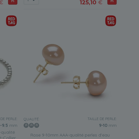
€
125,10
€
 DE PERLE:
TAILLE DE PERLE:
QUALITÉ:
-9.5
mm
9-10
mm
qualité
Rose 9-10mm AAA-qualité perles d'eau
-Collier