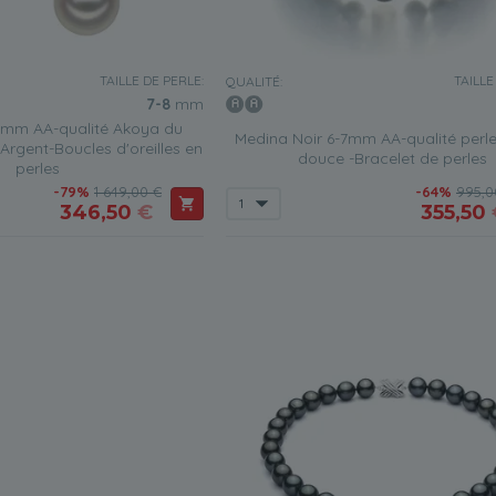
TAILLE DE PERLE:
TAILLE
QUALITÉ:
7-8
mm
8mm AA-qualité Akoya du
Medina Noir 6-7mm AA-qualité perle
rgent-Boucles d'oreilles en
douce -Bracelet de perles
perles
-79%
1 649,00 €
-64%
995,0
346,50
€
355,50