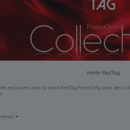
Vente RedTag
es exclusives dans la vente RedTag PearlsOnly avec des collie
s.
premier