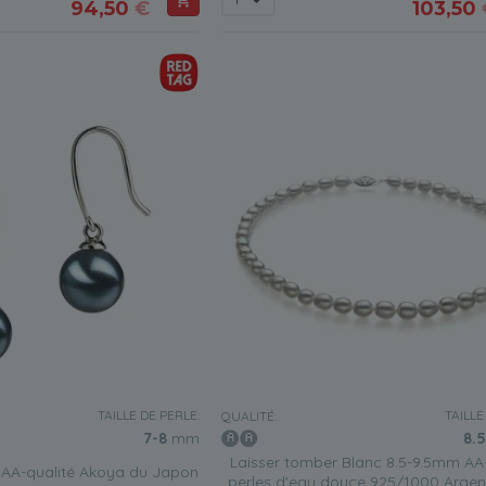
94,50
€
103,50
TAILLE DE PERLE:
TAILLE
QUALITÉ:
7-8
mm
8.5
Laisser tomber Blanc 8.5-9.5mm AA-
 AA-qualité Akoya du Japon
perles d'eau douce 925/1000 Argent