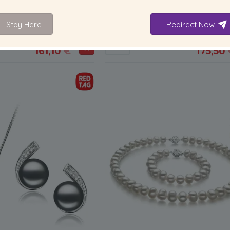
9-10
mm
9
AAA-qualité perles d'eau
Lavande 9-9.5mm AAA-qualité perle
Stay Here
Redirect Now
es d'oreilles en perles
douce-Boucles d'oreilles en per
-87%
1 239,00 €
-86%
1 239,0
161,10
€
175,50