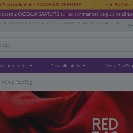
0 % de réduction + 2 CADEAUX GRATUITS
. Utilisez le code
AUG20
lo
isissez
2 CADEAUX GRATUITS
sur les commandes de plus de
189,
•
À PROPOS DE NOUS
•
BLOG
•
CONTACTEZ-NOUS
•
PEARLCLUB™
CH
uleur de perle
Des collections
Vente RedTa
>
Vente RedTag