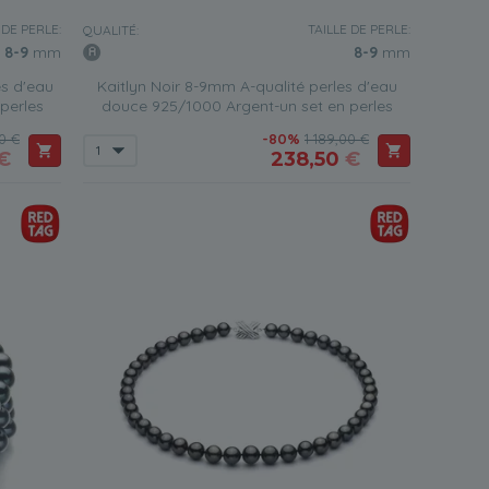
 DE PERLE:
TAILLE DE PERLE:
QUALITÉ:
8-9
mm
8-9
mm
es d'eau
Kaitlyn Noir 8-9mm A-qualité perles d'eau
perles
douce 925/1000 Argent-un set en perles
00 €
-80%
1 189,00 €
€
238,50
€