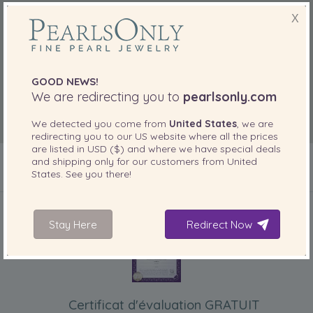
X
GOOD NEWS!
We are redirecting you to
pearlsonly.com
We detected you come from
United States
, we are
redirecting you to our
US
website where all the prices
are listed in
USD ($)
and where we have special deals
and shipping only for our customers from
United
States
. See you there!
INCLUS AVEC VOTRE PRODUIT
Stay Here
Redirect Now
Certificat d'évaluation GRATUIT