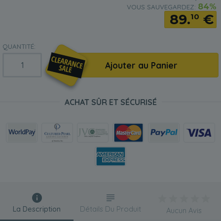
84%
VOUS SAUVEGARDEZ:
89.
€
10
QUANTITÉ:
Ajouter au Panier
ACHAT SÛR ET SÉCURISÉ
La Description
Détails Du Produit
Aucun Avis