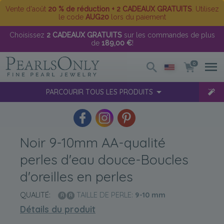
Vente d'août
20 % de réduction + 2 CADEAUX GRATUITS
. Utilisez
le code
AUG20
lors du paiement
Choisissez
2 CADEAUX GRATUITS
sur les commandes de plus
de
189,00 €
!
0
PARCOURIR TOUS LES PRODUITS
Noir 9-10mm AA-qualité
perles d'eau douce-Boucles
d'oreilles en perles
QUALITÉ:
TAILLE DE PERLE:
9-10
mm
Détails du produit