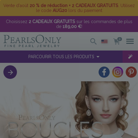
Vente d'août
20 % de réduction + 2 CADEAUX GRATUITS
. Utilisez
le code
AUG20
lors du paiement
Choisissez
2 CADEAUX GRATUITS
sur les commandes de plus
de
189,00 €
!
0
PARCOURIR TOUS LES PRODUITS