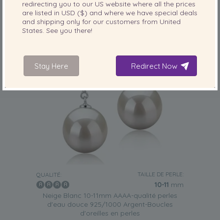
redirecting you to our
US
website where all the prices
are listed in
USD ($)
and where we have special deals
and shipping only for our customers from
United
States
. See you there!
Stay Here
Redirect Now
TAILLE DE PERLE:
QUALITÉ:
10-11
mm
Neige Blanc 10-11mm AAAA-qualité perles
d'eau douce 925/1000 Argent-Boucles
d'oreilles en perles