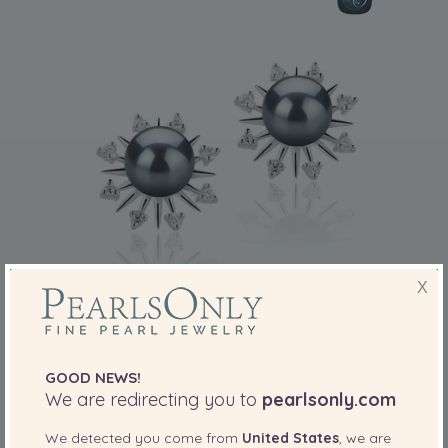
X
TAILLE DE PERLE:
QUALITÉ:
7-8
mm
Natasha Noir 7-8mm AAAA-qualité perles
d'eau douce 925/1000 Argent-Boucles
GOOD NEWS!
d'oreilles en perles
We are redirecting you to
pearlsonly.com
-79%
995,00 €
205,00
€
We detected you come from
United States
, we are