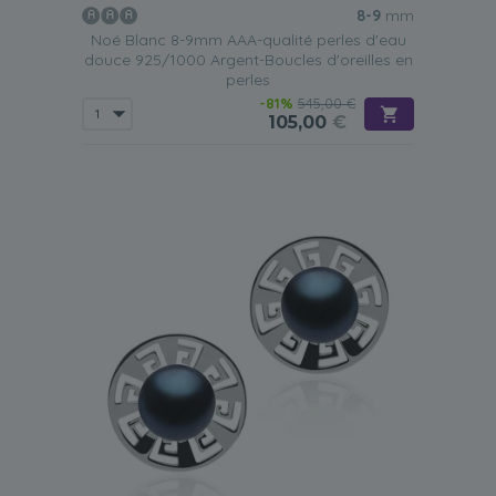
8-9
mm
Noé Blanc 8-9mm AAA-qualité perles d'eau
douce 925/1000 Argent-Boucles d'oreilles en
perles
-81%
545,00 €
105,00
€