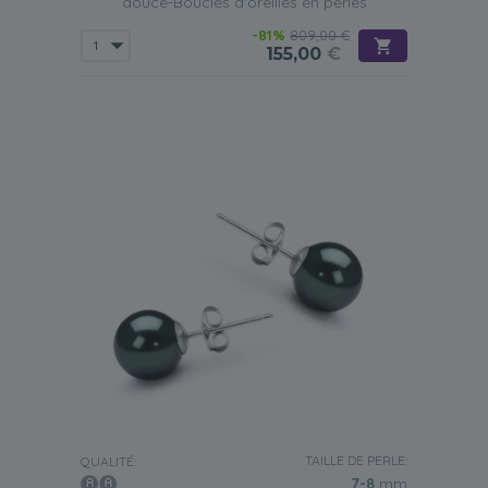
douce-Boucles d'oreilles en perles
-81%
809,00 €
155,00
€
TAILLE DE PERLE:
QUALITÉ:
7-8
mm