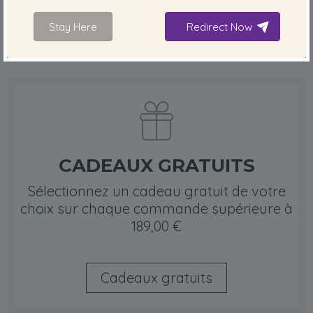
Livraison gratuite
Stay Here
Redirect Now
CADEAUX GRATUITS
Sélectionnez un cadeau gratuit de votre
choix sur chaque commande supérieure à
189,00 €
Cadeaux gratuits