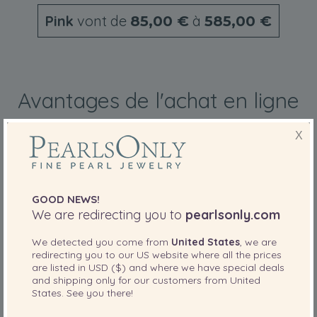
Pink
vont de
à
85,00 €
585,00 €
Avantages de l'achat en ligne
X
GOOD NEWS!
We are redirecting you to
pearlsonly.com
LIVRAISON GRATUITE
We detected you come from
United States
, we are
Commandez des articles aujourd'hui et vos
redirecting you to our
US
website where all the prices
are listed in
USD ($)
and where we have special deals
articles seront expédiés en moins de 12
and shipping only for our customers from
United
heures.
States
. See you there!