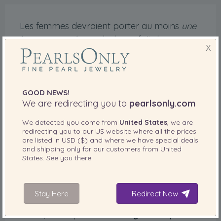
Les femmes devraient porter au moins
une
bague en perle
, symbole parfait de
X
sophistication et d'élégance. Découvrez
notre collection de bagues en perles
blanches et suivez les conseils suivants pour
choisir la bague idéale.
GOOD NEWS!
We are redirecting you to
pearlsonly.com
Types de bagues
We detected you come from
United States
, we are
redirecting you to our
US
website where all the prices
Bague Solitaire Perle
are listed in
USD ($)
and where we have special deals
and shipping only for our customers from
United
States
. See you there!
Tout comme une bague solitaire en
diamant, une bague en perle est ornée
d'une seule perle sertie dans un métal. La
Stay Here
Redirect Now
monture est en argent, en or jaune ou
blanc, ou en platine. Ces
bagues en perle