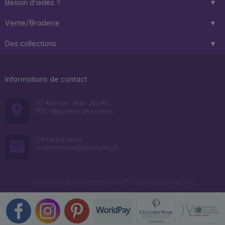
Besoin d'aides ?
Vente/Braderie
Des collections
Informations de contact
70 Avenue Jean Jaurès
31110 Bagnères de Luchon
Contactez-nous:
customercare@pearlsonly.fr
Copyright © 2026 PearlsOnly™. All Rights Reserved