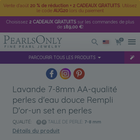
Vente d'août
20 % de réduction + 2 CADEAUX GRATUITS
. Utilisez
le code
AUG20
lors du paiement
Choisissez
2 CADEAUX GRATUITS
sur les commandes de plus
de
189,00 €
!
0
PARCOURIR TOUS LES PRODUITS
Lavande 7-8mm AA-qualité
perles d'eau douce Rempli
D'or-un set en perles
QUALITÉ:
TAILLE DE PERLE:
7-8
mm
Détails du produit