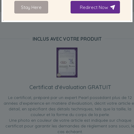
Stay Here
Redirect Now
INCLUS AVEC VOTRE PRODUIT
Certificat d'évaluation GRATUIT
Le certificat, préparé par un expert Pearl possédant plus de 12
années d’expérience en matière d’évaluation, décrit votre article 
détail, en spécifiant des détails techniques, tels que la taille, la
couleur et la forme du corps de la perle.
Une photo en couleur de votre article est indiquée sur chaque
certificat pour garantir les demandes de règlement sans souci, l
cas échéant.