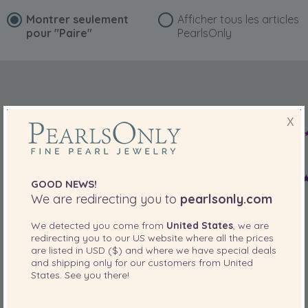
tenues!
Montrer seulement
Afficher tous les articles
Votre parure sera soigneusement emballée, vous sera livrée
pour
"Paire"
PearlsOnly
dans son élégant écrin de velours et sera accompagnée de
plusieurs cadeaux (voir plus bas).
Et, si vous le souhaitez, nous serions ravis d'ajouter un emballage
cadeau pour faire de cette parure un présent inoubliable.
X
GOOD NEWS!
We are redirecting you to
pearlsonly.com
We detected you come from
United States
, we are
redirecting you to our
US
website where all the prices
are listed in
USD ($)
and where we have special deals
and shipping only for our customers from
United
States
. See you there!