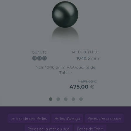
TAILLE DE PERLE:
QUALITÉ:
10-10.5
mm
Noir 10-10.5mm AAA-qualité de
Tahiti -
1 699,00 €
475,00
€
Le monde des Perles
Perles d'akoya
Perles d'eau douce
Perles de la mer du sud
Perles de Tahiti