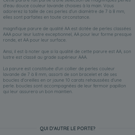
d'eau douce couleur lavande choisies à la main. Vous
adorerez la taille de ces perles d'un diamètre de 7 à 8 mm,
elles sont parfaites en toute circonstance.
magnifique parure de qualité AA est dotée de perles classées
AAA pour leur lustre exceptionnel, AA pour leur forme presque
ronde, et AA pour leur surface.
Ainsi, il est à noter que si la qualité de cette parure est AA, son
lustre est classé au grade supérieur AAA.
La parure est constituée d'un collier de perles couleur
lavande de 7 à 8 mm, assorti de son bracelet et de ses
boucles d'oreilles en or jaune 10 carats rehaussées d'une
perle. boucles sont accompagnées de leur fermoir papillon
qui leur assurera un bon maintien.
parure a été nouée à la main sur du fil de soie de première
qualité. Pour éviter toute friction, les perles sont séparées les
unes des autres par un double nœud serré manuellement. En
achetant une parure, vous aurez la certitude que toutes vos
perles sont parfaitement assorties. Une parure vous offre aussi
QUI D'AUTRE LE PORTE?
de multiples combinaisons possible, pour se marier à toutes vos