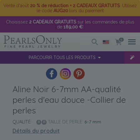
Vente d'août
20 % de réduction + 2 CADEAUX GRATUITS
. Utilisez
le code
AUG20
lors du paiement
Choisissez
2 CADEAUX GRATUITS
sur les commandes de plus
de
189,00 €
!
0
PARCOURIR TOUS LES PRODUITS
Aline Noir 6-7mm AA-qualité
perles d'eau douce -Collier de
perles
QUALITÉ:
TAILLE DE PERLE:
6-7
mm
Détails du produit