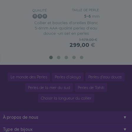
TAILLE DE PERLE:
QUALITÉ:
5-6
mm
Collier et boucles d’oreilles Blanc
5-6mm AAA-qualité perles d'eau
douce -un set en perles
1 479,00 €
299,00
€
Le monde des Perles
Perles d'akoya
Perles d'eau douce
Perles de la mer du sud
Perles de Tahiti
Choisir la longueur du collier
À propos de nous
Type de bijoux