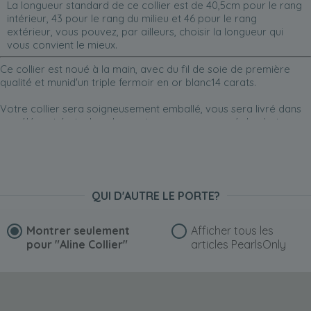
La longueur standard de ce collier est de 40,5cm pour le rang
intérieur, 43 pour le rang du milieu et 46 pour le rang
extérieur, vous pouvez, par ailleurs, choisir la longueur qui
vous convient le mieux.
Ce collier est noué à la main, avec du fil de soie de première
qualité et munid'un triple fermoir en or blanc14 carats.
Votre collier sera soigneusement emballé, vous sera livré dans
son élégant écrin de velours et sera accompagné de plusieurs
cadeaux (voir plus bas).
Et, si vous le souhaitez, nous serions ravis d'ajouter un emballage
cadeau pour faire de ce collier un présent inoubliable.
QUI D'AUTRE LE PORTE?
Montrer seulement
Afficher tous les
pour
"Aline Collier"
articles PearlsOnly