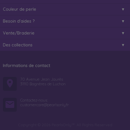
Couleur de perle
Besoin d'aides ?
Vente/Braderie
Des collections
Informations de contact
70 Avenue Jean Jaurès
31110 Bagnères de Luchon
Contactez-nous:
customercare@pearlsonly.fr
Copyright © 2026 PearlsOnly™. All Rights Reserved